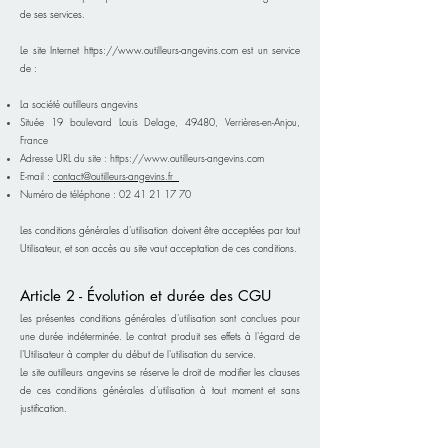
de ses services.
Le site Internet
https://www.outilleurs-angevins.com
est un service
de :
La société outilleurs angevins
Située 19 boulevard Louis Delage, 49480, Verrières-en-Anjou,
France
Adresse URL du site :
https://www.outilleurs-angevins.com
E-mail :
contact@outilleurs-angevins.fr
Numéro de téléphone :
02 41 21 17 70
Les conditions générales d'utilisation doivent être acceptées par tout
Utilisateur, et son accès au site vaut acceptation de ces conditions.
Article 2 - Évolution et durée des CGU
Les présentes conditions générales d'utilisation sont conclues pour
une durée indéterminée. Le contrat produit ses effets à l'égard de
l'Utilisateur à compter du début de l'utilisation du service.
Le site outilleurs angevins se réserve le droit de modifier les clauses
de ces conditions générales d'utilisation à tout moment et sans
justification.