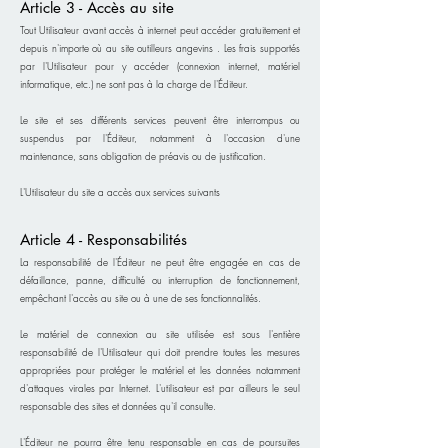
Article 3 - Accès au site
Tout Utilisateur avant accès à internet peut accéder gratuitement et
depuis n'importe où au site outilleurs angevins . Les frais supportés
par l'Utilisateur pour y accéder (connexion internet, matériel
informatique, etc.) ne sont pas à la charge de l'Éditeur.
Le site et ses différents services peuvent être interrompus ou
suspendus par l'Éditeur, notamment à l'occasion d'une
maintenance, sans obligation de préavis ou de justification.
L'Utilisateur du site a accès aux services suivants
Article 4 - Responsabilités
La responsabilité de l'Éditeur ne peut être engagée en cas de
défaillance, panne, difficulté ou interruption de fonctionnement,
empêchant l'accès au site ou à une de ses fonctionnalités.
Le matériel de connexion au site utilisée est sous l'entière
responsabilité de l'Utilisateur qui doit prendre toutes les mesures
appropriées pour protéger le matériel et les données notamment
d'attaques virales par Internet. L'utilisateur est par ailleurs le seul
responsable des sites et données qu'il consulte.
L'Éditeur ne pour
ra être tenu responsable en cas de poursuites