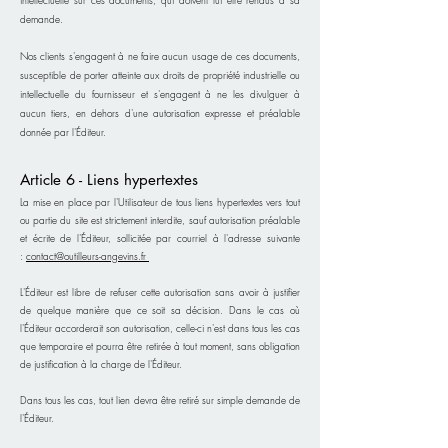
intellectuelle sur ces documents, qui doivent lui être rendus à sa
demande.
Nos clients s'engagent à ne faire aucun usage de ces documents,
susceptible de porter atteinte aux droits de propriété industrielle ou
intellectuelle du fournisseur et s'engagent à ne les divulguer à
aucun tiers, en dehors d'une autorisation expresse et préalable
donnée par l'Éditeur.
Article 6 - Liens hypertextes
La mise en place par l'Utilisateur de tous liens hypertextes vers tout
ou partie du site est strictement interdite, sauf autorisation préalable
et écrite de l'Éditeur, sollicitée par courriel à l'adresse suivante
:
contact@outilleurs-angevins.fr
L'Éditeur est libre de refuser cette autorisation sans avoir à justifier
de quelque manière que ce soit sa décision. Dans le cas où
l'Éditeur accorderait son autorisation, celle-ci n'est dans tous les cas
que temporaire et pourra être retirée à tout moment, sans obligation
de justification à la charge de l'Éditeur.
Dans tous les cas, tout lien devra être retiré sur simple demande de
l'Éditeur.