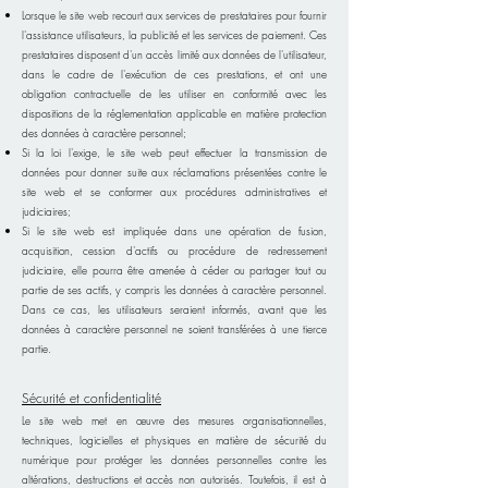
Lorsque le site web recourt aux services de prestataires pour fournir
l'assistance utilisateurs, la publicité et les services de paiement. Ces
prestataires disposent d'un accès limité aux données de l'utilisateur,
dans le cadre de l'exécution de ces prestations, et ont une
obligation contractuelle de les utiliser en conformité avec les
dispositions de la réglementation applicable en matière protection
des données à caractère personnel;
Si la loi l'exige, le site web peut effectuer la transmission de
données pour donner suite aux réclamations présentées contre le
site web et se conformer aux procédures administratives et
judiciaires;
Si le site web est impliquée dans une opération de fusion,
acquisition, cession d'actifs ou procédure de redressement
judiciaire, elle pourra être amenée à céder ou partager tout ou
partie de ses actifs, y compris les données à caractère personnel.
Dans ce cas, les utilisateurs seraient informés, avant que les
données à caractère personnel ne soient transférées à une tierce
partie.
Sécurité et confidenti
alité
Le site web met en œuvre
des mesures organisationnelles,
techniques, logicielles et physiques en matière de sécurité du
numérique pour protéger les données personnelles contre les
altérations, destructions et accès non autorisés. Toutefois, il est à