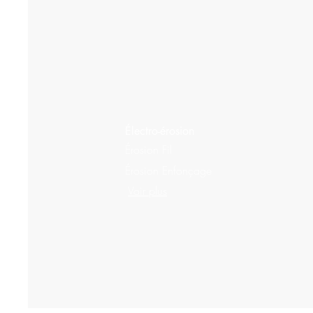
Électro-érosion
Érosion Fil
Érosion Enfonçage
Voir plus