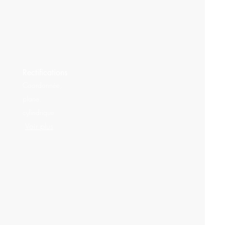
Rectifications
Coordonnée,
plane,
cylindrique
Voir plus