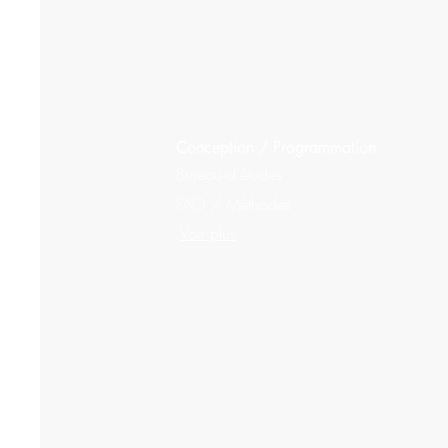
Conception / Programmation
Bureau d'études
FAO / Méthodes
Voir plus