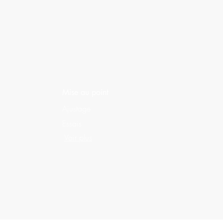
Mise
au point
Ajustage
Essais
Voir plus